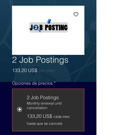
2 Job Postings
Precio
133,20 US$
por mes
Opciones de precios
*
2 Job Postings
Monthly renewal until
cancellation
133,20 US$
cada mes
hasta que se cancele